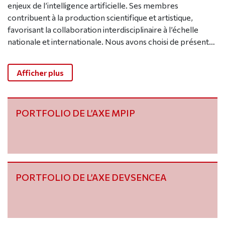
enjeux de l’intelligence artificielle. Ses membres
contribuent à la production scientifique et artistique,
favorisant la collaboration interdisciplinaire à l’échelle
nationale et internationale. Nous avons choisi de présenter
au niveau de l’unité les productions impliquant plusieurs
Le portfolio qui suit est structuré par axe du laboratoire.
axes disciplinaires tels que : les colloques H2PTM, le projet
Afficher plus
Chaque axe présente succinctement sa sélection de
LUTH (“L’Université à l’heure des Transitions Hybrides”), le
production représentative du positionnement scientifique
projet Polemika (“Les olympiades de l’argumentation”) et
du laboratoire.
le projet Adoprivacy.
PORTFOLIO DE L’AXE MPIP
PORTFOLIO DE L’AXE DEVSENCEA