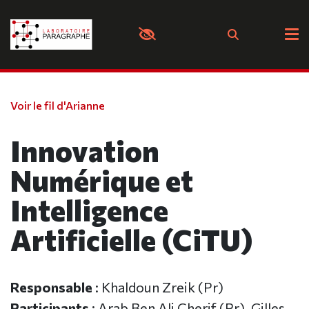
Panneau de gestion des cookies
Voir le fil d'Arianne
Innovation
Numérique et
Intelligence
Artificielle (CiTU)
Responsable
: Khaldoun Zreik (Pr)
Participants
: Arab Ben Ali Cherif (Pr), Gilles