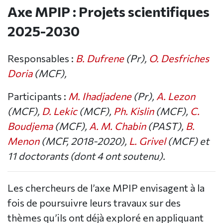
Axe MPIP : Projets scientifiques
2025-2030
Responsables :
B. Dufrene
(Pr),
O. Desfriches
Doria
(MCF),
Participants :
M. Ihadjadene
(Pr),
A. Lezon
(MCF),
D. Lekic
(MCF),
Ph. Kislin
(MCF),
C.
Boudjema
(MCF),
A. M. Chabin
(PAST),
B.
Menon
(MCF, 2018-2020),
L. Grivel
(MCF) et
11 doctorants (dont 4 ont soutenu).
Les chercheurs de l’axe MPIP envisagent à la
fois de poursuivre leurs travaux sur des
thèmes qu’ils ont déjà exploré en appliquant