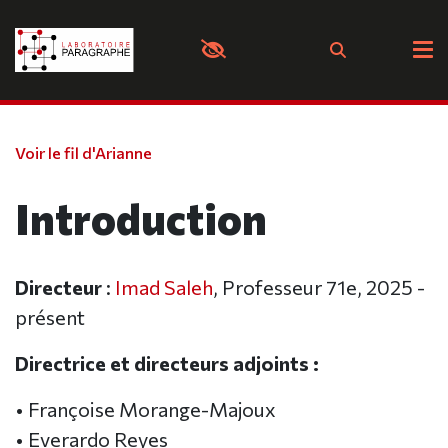
Panneau de gestion des cookies
Voir le fil d'Arianne
Introduction
Directeur
:
Imad Saleh
, Professeur 71e, 2025 -
présent
Directrice et directeurs adjoints :
• Françoise Morange-Majoux
• Everardo Reyes