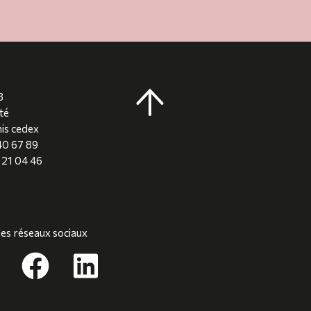
8
té
is cedex
 40 67 89
8 21 04 46
les réseaux sociaux