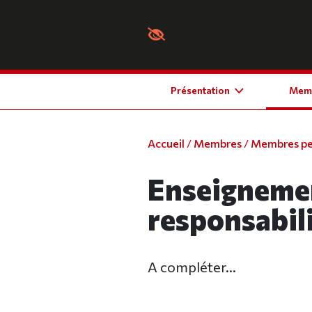
Panneau de gestion des cookies
Présentation
Mem
Accueil
/
Membres
/
Membres p
Enseigneme
responsabil
A compléter...