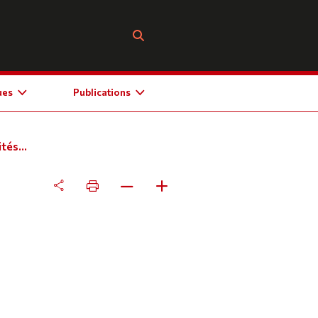
ues
Publications
tés...