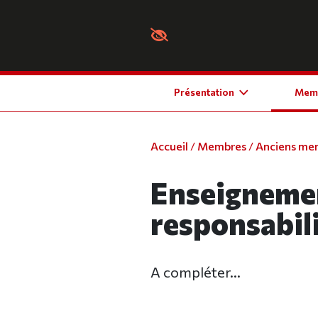
Panneau de gestion des cookies
Présentation
Mem
Accueil
/
Membres
/
Anciens me
Enseigneme
responsabil
A compléter...