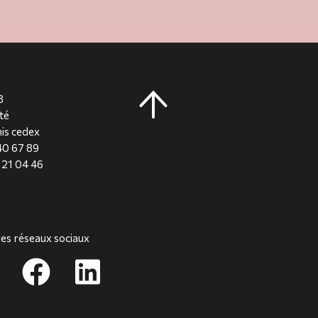
8
té
is cedex
 40 67 89
8 21 04 46
les réseaux sociaux