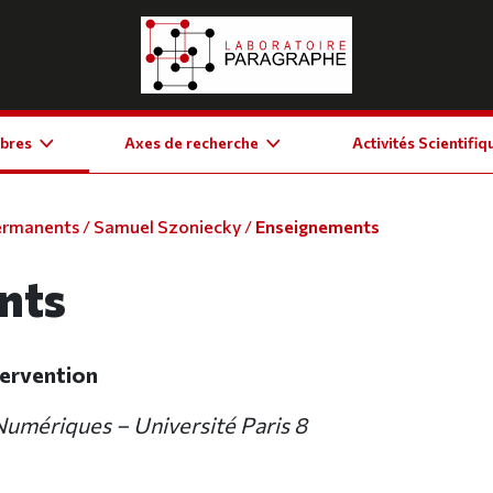
bres
Axes de recherche
Activités Scientifiq
ermanents
/
Samuel Szoniecky
/
Enseignements
nts
tervention
mériques – Université Paris 8