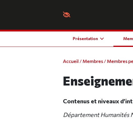
Panneau de gestion des cookies
Présentation
Mem
Accueil
/
Membres
/
Membres p
Enseigneme
Contenus et niveaux d’in
Département Humanités Nu