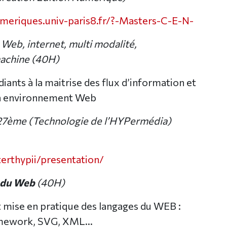
eriques.univ-paris8.fr/?-Masters-C-E-N-
 Web, internet, multi modalité,
chine (40H)
iants à la maitrise des flux d’information et
n environnement Web
27ème (Technologie de l’HYPermédia)
erthypii/presentation/
 du Web
(40H)
t mise en pratique des langages du WEB :
amework, SVG, XML...