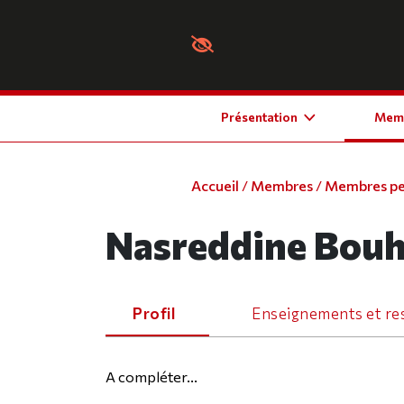
Panneau de gestion des cookies
Présentation
Mem
Accueil
/
Membres
/
Membres p
Nasreddine Bouh
Profil
Enseignements et res
A compléter...